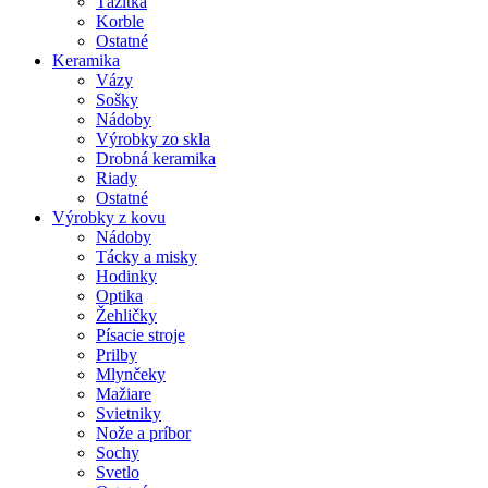
Ťažítka
Korble
Ostatné
Keramika
Vázy
Sošky
Nádoby
Výrobky zo skla
Drobná keramika
Riady
Ostatné
Výrobky z kovu
Nádoby
Tácky a misky
Hodinky
Optika
Žehličky
Písacie stroje
Prilby
Mlynčeky
Mažiare
Svietniky
Nože a príbor
Sochy
Svetlo