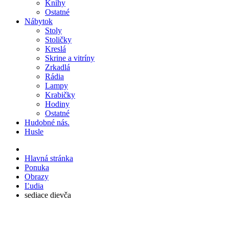
Knihy
Ostatné
Nábytok
Stoly
Stoličky
Kreslá
Skrine a vitríny
Zrkadlá
Rádia
Lampy
Krabičky
Hodiny
Ostatné
Hudobné nás.
Husle
Hlavná stránka
Ponuka
Obrazy
Ľudia
sediace dievča