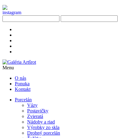
Menu
O nás
Ponuka
Kontakt
Porcelán
Vázy
Postavičky
Zvieratá
Nádoby a riad
Výrobky zo skla
Drobný porcelán