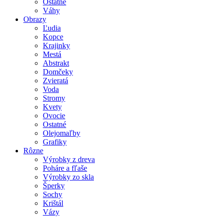
Ostatné
Váhy
Obrazy
Ľudia
Kopce
Krajinky
Mestá
Abstrakt
Domčeky
Zvieratá
Voda
Stromy
Kvety
Ovocie
Ostatné
Olejomaľby
Grafiky
Rôzne
Výrobky z dreva
Poháre a fľaše
Výrobky zo skla
Šperky
Sochy
Krištál
Vázy