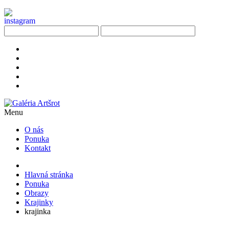
Menu
O nás
Ponuka
Kontakt
Hlavná stránka
Ponuka
Obrazy
Krajinky
krajinka