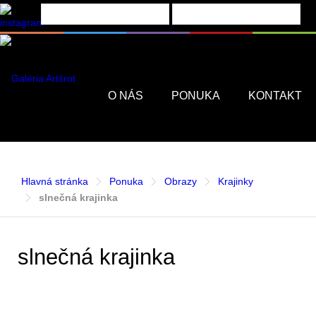
Menu
O NÁS
PONUKA
KONTAKT
Hlavná stránka
Ponuka
Obrazy
Krajinky
slnečná krajinka
slnečná krajinka