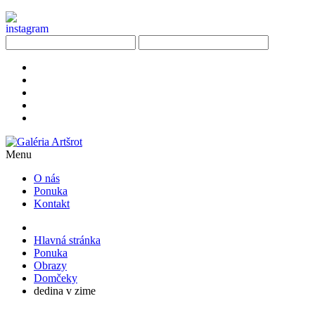
Menu
O nás
Ponuka
Kontakt
Hlavná stránka
Ponuka
Obrazy
Domčeky
dedina v zime