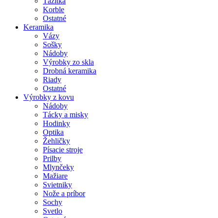
Ťažítka
Korble
Ostatné
Keramika
Vázy
Sošky
Nádoby
Výrobky zo skla
Drobná keramika
Riady
Ostatné
Výrobky z kovu
Nádoby
Tácky a misky
Hodinky
Optika
Žehličky
Písacie stroje
Prilby
Mlynčeky
Mažiare
Svietniky
Nože a príbor
Sochy
Svetlo