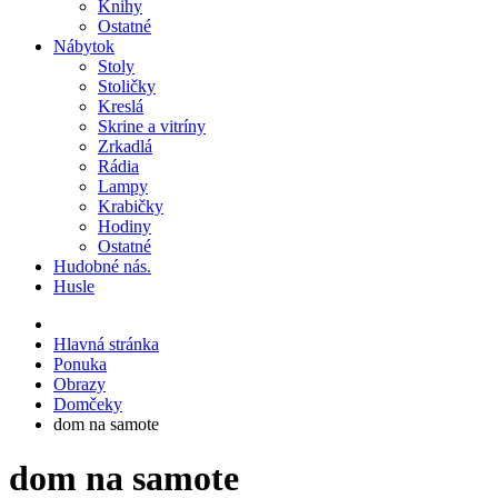
Knihy
Ostatné
Nábytok
Stoly
Stoličky
Kreslá
Skrine a vitríny
Zrkadlá
Rádia
Lampy
Krabičky
Hodiny
Ostatné
Hudobné nás.
Husle
Hlavná stránka
Ponuka
Obrazy
Domčeky
dom na samote
dom na samote