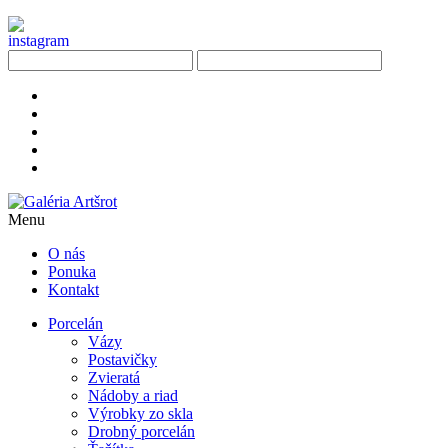
Menu
O nás
Ponuka
Kontakt
Porcelán
Vázy
Postavičky
Zvieratá
Nádoby a riad
Výrobky zo skla
Drobný porcelán