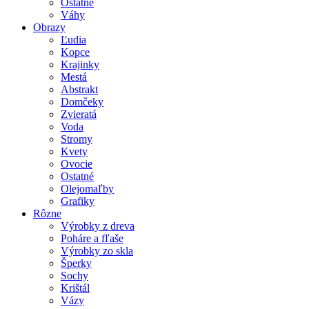
Ostatné
Váhy
Obrazy
Ľudia
Kopce
Krajinky
Mestá
Abstrakt
Domčeky
Zvieratá
Voda
Stromy
Kvety
Ovocie
Ostatné
Olejomaľby
Grafiky
Rôzne
Výrobky z dreva
Poháre a fľaše
Výrobky zo skla
Šperky
Sochy
Krištál
Vázy