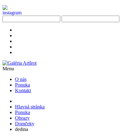
Menu
O nás
Ponuka
Kontakt
Hlavná stránka
Ponuka
Obrazy
Domčeky
dedina