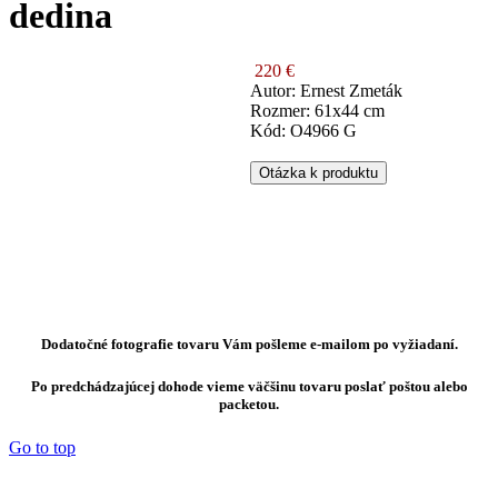
dedina
220 €
Autor: Ernest Zmeták
Rozmer: 61x44 cm
Kód: O4966 G
Otázka k produktu
Dodatočné fotografie tovaru Vám pošleme e-mailom po vyžiadaní.
Po predchádzajúcej dohode vieme väčšinu tovaru poslať poštou alebo
packetou.
Go to top