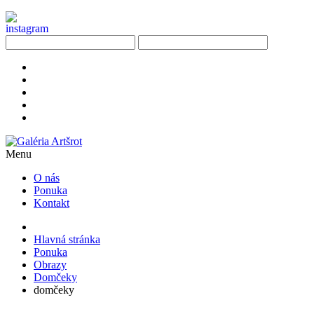
Menu
O nás
Ponuka
Kontakt
Hlavná stránka
Ponuka
Obrazy
Domčeky
domčeky