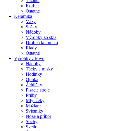
Ťažítka
Korble
Ostatné
Keramika
Vázy
Sošky
Nádoby
Výrobky zo skla
Drobná keramika
Riady
Ostatné
Výrobky z kovu
Nádoby
Tácky a misky
Hodinky
Optika
Žehličky
Písacie stroje
Prilby
Mlynčeky
Mažiare
Svietniky
Nože a príbor
Sochy
Svetlo