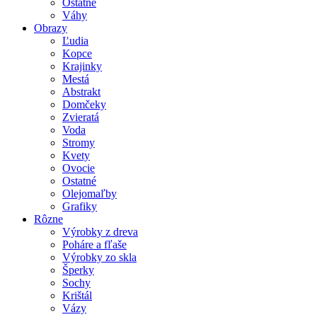
Ostatné
Váhy
Obrazy
Ľudia
Kopce
Krajinky
Mestá
Abstrakt
Domčeky
Zvieratá
Voda
Stromy
Kvety
Ovocie
Ostatné
Olejomaľby
Grafiky
Rôzne
Výrobky z dreva
Poháre a fľaše
Výrobky zo skla
Šperky
Sochy
Krištál
Vázy