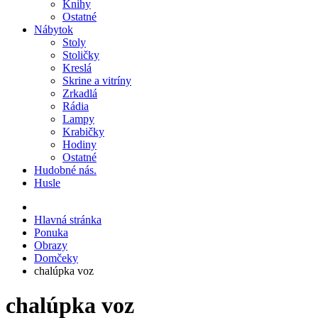
Knihy
Ostatné
Nábytok
Stoly
Stoličky
Kreslá
Skrine a vitríny
Zrkadlá
Rádia
Lampy
Krabičky
Hodiny
Ostatné
Hudobné nás.
Husle
Hlavná stránka
Ponuka
Obrazy
Domčeky
chalúpka voz
chalúpka voz