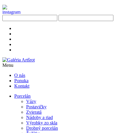
Menu
O nás
Ponuka
Kontakt
Porcelán
Vázy
Postavičky
Zvieratá
Nádoby a riad
Výrobky zo skla
Drobný porcelán