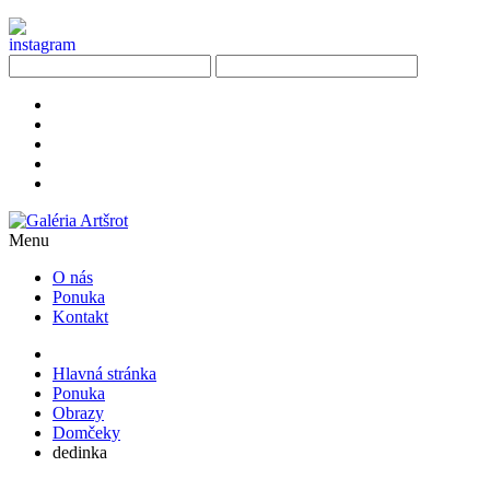
Menu
O nás
Ponuka
Kontakt
Hlavná stránka
Ponuka
Obrazy
Domčeky
dedinka