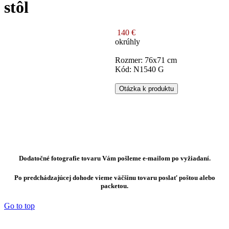
stôl
140 €
okrúhly
Rozmer: 76x71 cm
Kód: N1540 G
Otázka k produktu
Dodatočné fotografie tovaru Vám pošleme e-mailom po vyžiadaní.
Po predchádzajúcej dohode vieme väčšinu tovaru poslať poštou alebo
packetou.
Go to top