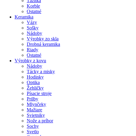
Ťažítka
Korble
Ostatné
Keramika
Vázy
Sošky
Nádoby
Výrobky zo skla
Drobná keramika
Riady
Ostatné
Výrobky z kovu
Nádoby
Tácky a misky
Hodinky
Optika
Žehličky
Písacie stroje
Prilby
Mlynčeky
Mažiare
Svietniky
Nože a príbor
Sochy
Svetlo