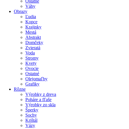
Ostatné
Váhy
Obrazy
Ľudia
Kopce
Krajinky
Mestá
Abstrakt
Domčeky
Zvieratá
Voda
Stromy
Kvety
Ovocie
Ostatné
Olejomaľby
Grafiky
Rôzne
Výrobky z dreva
Poháre a fľaše
Výrobky zo skla
Šperky
Sochy
Krištál
Vázy