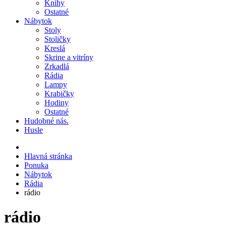
Knihy
Ostatné
Nábytok
Stoly
Stoličky
Kreslá
Skrine a vitríny
Zrkadlá
Rádia
Lampy
Krabičky
Hodiny
Ostatné
Hudobné nás.
Husle
Hlavná stránka
Ponuka
Nábytok
Rádia
rádio
rádio