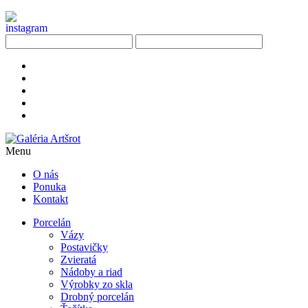
Menu
O nás
Ponuka
Kontakt
Porcelán
Vázy
Postavičky
Zvieratá
Nádoby a riad
Výrobky zo skla
Drobný porcelán