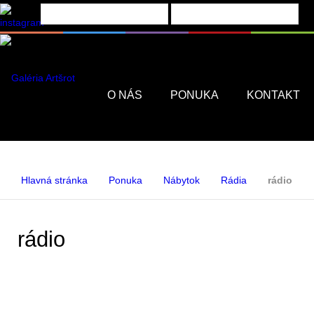
Menu
O NÁS
PONUKA
KONTAKT
Hlavná stránka
Ponuka
Nábytok
Rádia
rádio
rádio