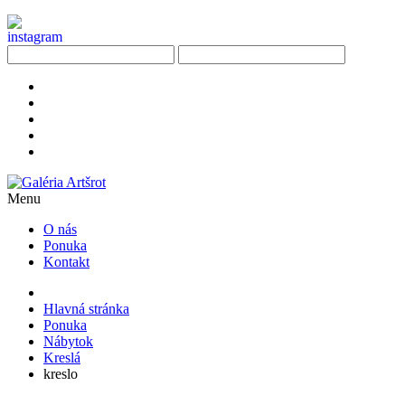
Menu
O nás
Ponuka
Kontakt
Hlavná stránka
Ponuka
Nábytok
Kreslá
kreslo