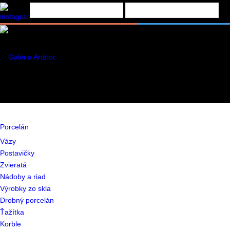
Porcelán
Vázy
Postavičky
Zvieratá
Nádoby a riad
Výrobky zo skla
Drobný porcelán
Ťažítka
Korble