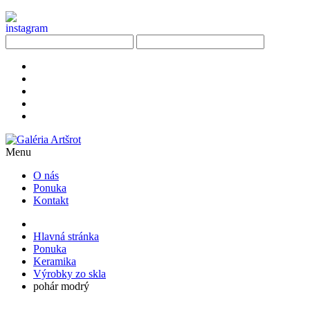
Menu
O nás
Ponuka
Kontakt
Hlavná stránka
Ponuka
Keramika
Výrobky zo skla
pohár modrý