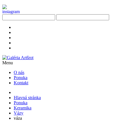
Menu
O nás
Ponuka
Kontakt
Hlavná stránka
Ponuka
Keramika
Vázy
váza