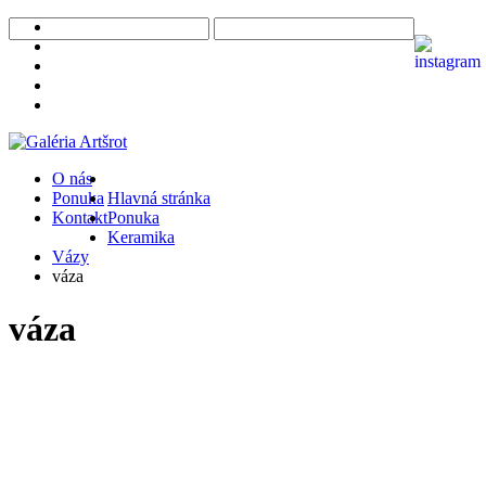
O nás
Ponuka
Hlavná stránka
Kontakt
Ponuka
Keramika
Vázy
váza
váza