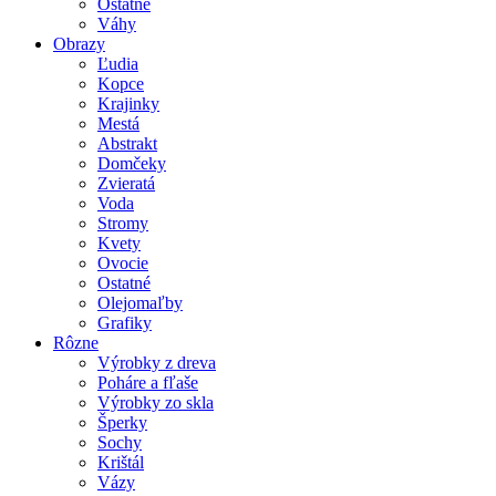
Ostatné
Váhy
Obrazy
Ľudia
Kopce
Krajinky
Mestá
Abstrakt
Domčeky
Zvieratá
Voda
Stromy
Kvety
Ovocie
Ostatné
Olejomaľby
Grafiky
Rôzne
Výrobky z dreva
Poháre a fľaše
Výrobky zo skla
Šperky
Sochy
Krištál
Vázy