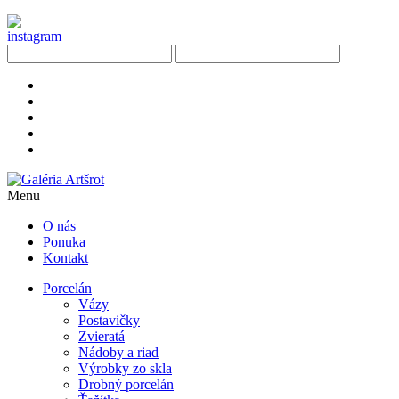
Menu
O nás
Ponuka
Kontakt
Porcelán
Vázy
Postavičky
Zvieratá
Nádoby a riad
Výrobky zo skla
Drobný porcelán