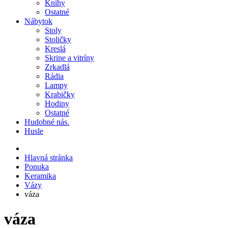
Knihy
Ostatné
Nábytok
Stoly
Stoličky
Kreslá
Skrine a vitríny
Zrkadlá
Rádia
Lampy
Krabičky
Hodiny
Ostatné
Hudobné nás.
Husle
Hlavná stránka
Ponuka
Keramika
Vázy
váza
váza