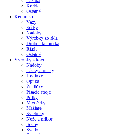
Ťažítka
Korble
Ostatné
Keramika
Vázy
Sošky
Nádoby
Výrobky zo skla
Drobná keramika
Riady
Ostatné
Výrobky z kovu
Nádoby
Tácky a misky
Hodinky
Optika
Žehličky
Písacie stroje
Prilby
Mlynčeky
Mažiare
Svietniky
Nože a príbor
Sochy
Svetlo