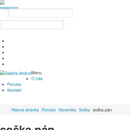
Menu
O nás
Ponuka
Kontakt
Hlavná stránka
Ponuka
Keramika
Sošky
soška pán
soška pán