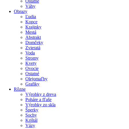
Ostatné
Váhy
Obrazy
Ľudia
Kopce
Krajinky
Mestá
Abstrakt
Domčeky
Zvieratá
Voda
Stromy
Kvety
Ovocie
Ostatné
Olejomaľby
Grafiky
Rôzne
Výrobky z dreva
Poháre a fľaše
Výrobky zo skla
Šperky
Sochy
Krištál
Vázy