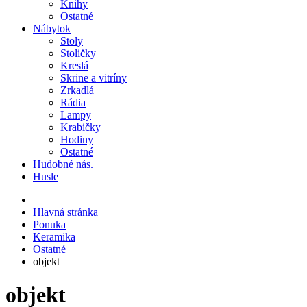
Knihy
Ostatné
Nábytok
Stoly
Stoličky
Kreslá
Skrine a vitríny
Zrkadlá
Rádia
Lampy
Krabičky
Hodiny
Ostatné
Hudobné nás.
Husle
Hlavná stránka
Ponuka
Keramika
Ostatné
objekt
objekt