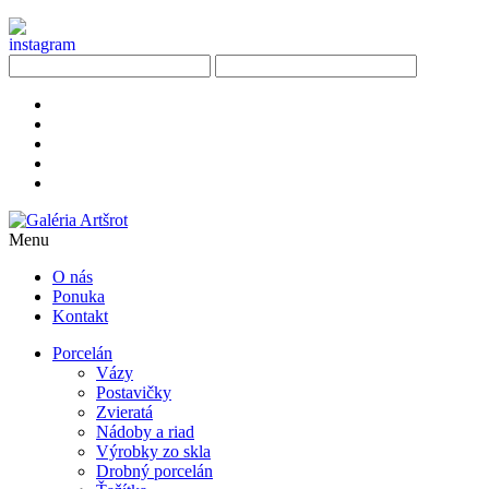
Menu
O nás
Ponuka
Kontakt
Porcelán
Vázy
Postavičky
Zvieratá
Nádoby a riad
Výrobky zo skla
Drobný porcelán