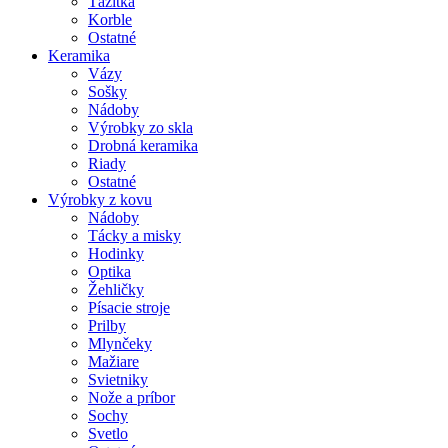
Ťažítka
Korble
Ostatné
Keramika
Vázy
Sošky
Nádoby
Výrobky zo skla
Drobná keramika
Riady
Ostatné
Výrobky z kovu
Nádoby
Tácky a misky
Hodinky
Optika
Žehličky
Písacie stroje
Prilby
Mlynčeky
Mažiare
Svietniky
Nože a príbor
Sochy
Svetlo