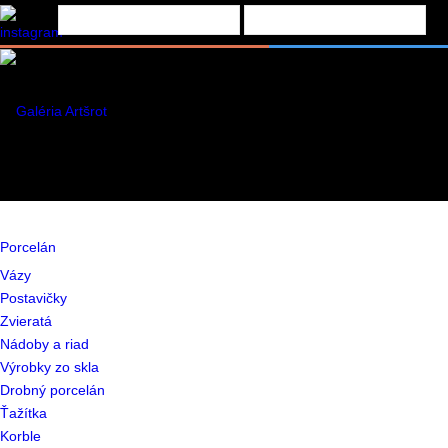
Porcelán
Vázy
Postavičky
Zvieratá
Nádoby a riad
Výrobky zo skla
Drobný porcelán
Ťažítka
Korble